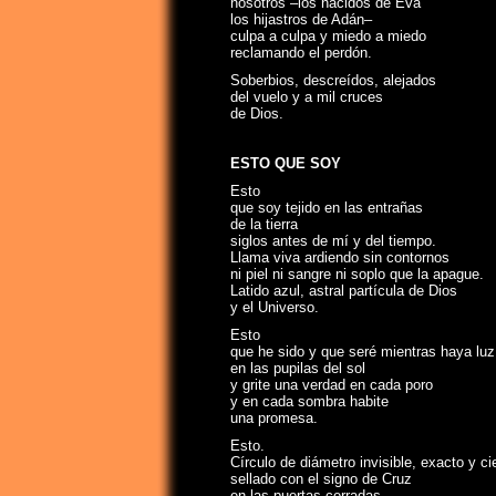
nosotros –los nacidos de Eva
los hijastros de Adán–
culpa a culpa y miedo a miedo
reclamando el perdón.
Soberbios, descreídos, alejados
del vuelo y a mil cruces
de Dios.
ESTO QUE SOY
Esto
que soy tejido en las entrañas
de la tierra
siglos antes de mí y del tiempo.
Llama viva ardiendo sin contornos
ni piel ni sangre ni soplo que la apague.
Latido azul, astral partícula de Dios
y el Universo.
Esto
que he sido y que seré mientras haya luz
en las pupilas del sol
y grite una verdad en cada poro
y en cada sombra habite
una promesa.
Esto.
Círculo de diámetro invisible, exacto y ci
sellado con el signo de Cruz
en las puertas cerradas