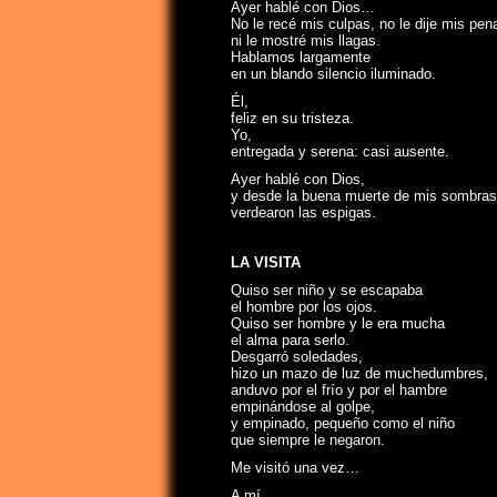
Ayer hablé con Dios…
No le recé mis culpas, no le dije mis pen
ni le mostré mis llagas.
Hablamos largamente
en un blando silencio iluminado.
Él,
feliz en su tristeza.
Yo,
entregada y serena: casi ausente.
Ayer hablé con Dios,
y desde la buena muerte de mis sombras
verdearon las espigas.
LA VISITA
Quiso ser niño y se escapaba
el hombre por los ojos.
Quiso ser hombre y le era mucha
el alma para serlo.
Desgarró soledades,
hizo un mazo de luz de muchedumbres,
anduvo por el frío y por el hambre
empinándose al golpe,
y empinado, pequeño como el niño
que siempre le negaron.
Me visitó una vez…
A mí,