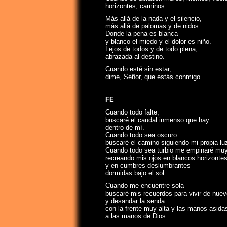
horizontes, caminos…
Más allá de la nada y el silencio,
más allá de palomas y de nidos.
Donde la pena es blanca
y blanco el miedo y el dolor es niño.
Lejos de todos y de todo plena,
abrazada al destino.
Cuando esté sin estar,
dime, Señor, que estás conmigo.
FE
Cuando todo falte,
buscaré el caudal inmenso que hay
dentro de mí.
Cuando todo sea oscuro
buscaré el camino siguiendo mi propia lu
Cuando todo sea turbio me empinaré muy
recreando mis ojos en blancos horizonte
y en cumbres deslumbrantes
dormidas bajo el sol.
Cuando me encuentre sola
buscaré mis recuerdos para vivir de nuev
y desandar la senda
con la frente muy alta y las manos asida
a las manos de Dios.