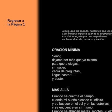
Regresar a
la Página 1
Todos, aun sin saberlo, hablamos con Dios
Con él habla el poeta cuando le sorprende
ese divino regalo que nos empeñamos
en llamar duende, musa, inspiración...
ORACIÓN MÍNIMA
Señor,
déjame ser más que yo misma
para que a ciegas,
sin saber,
vacía de preguntas,
llegue hasta ti…
y baste.
MÁS ALLÁ
Cuando se duerma el tiempo,
cuando mi sueño alcance el infinito
y se busque en el sol y en las estrellas
y se encuentre en sí mismo.
Cuando se abracen mares, montes, vuel