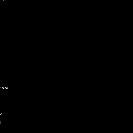
z.
 alto
s
o
s