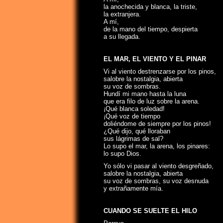
la anochecida y blanca, la triste,
la extranjera.
A mí,
de la mano del tiempo, despierta
a su llegada.
EL MAR, EL VIENTO Y EL PINAR
Vi al viento destrenzarse por los pinos,
salobre la nostalgia, abierta
su voz de sombras.
Hundí mi mano hasta la luna
que era filo de luz sobre la arena.
¡Qué blanca soledad!
¡Qué voz de tiempo
doliéndome de siempre por los pinos!
¿Qué dijo, qué lloraban
sus lágrimas de sal?
Lo supo el mar, la arena, los pinares:
lo supo Dios.
Yo sólo vi pasar al viento desgreñado,
salobre la nostalgia, abierta
su voz de sombras, su voz desnuda
y extrañamente mía.
CUANDO SE SUELTE EL HILO