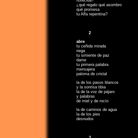
florecida?
¿qué regalo qué asombro
qué promesa
tu Alfa repentina?
2
abre
tu ceñida mirada
riega
tu simiente de paz
dame
tu primera palabra
mensajera
paloma de cristal
la de los pasos blancos
y la sonrisa tibia
la de la voz de pájaro
y palabras
de miel y de rocío
la de caminos de agua
la de los pies
desnudos
3