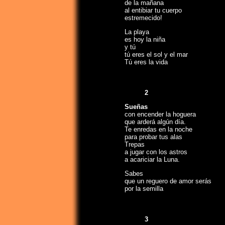
de la mañana
al entibiar tu cuerpo
estremecido!
La playa
es hoy la niña
y tú
tú eres el sol y el mar
Tú eres la vida
2
Sueñas
con encender la hoguera
que arderá algún día.
Te enredas en la noche
para probar tus alas
Trepas
a jugar con los astros
a acariciar la Luna.
Sabes
que un reguero de amor serás
por la semilla
3