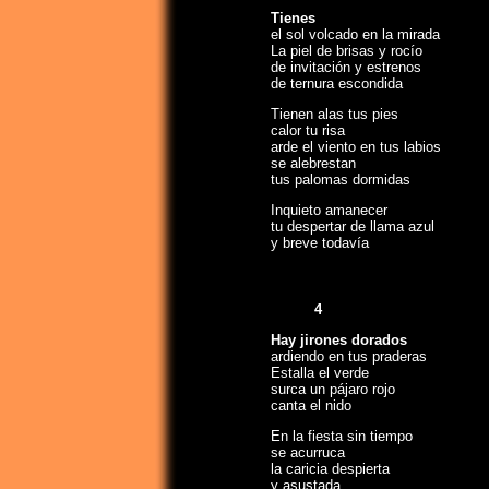
Tienes
el sol volcado en la mirada
La piel de brisas y rocío
de invitación y estrenos
de ternura escondida
Tienen alas tus pies
calor tu risa
arde el viento en tus labios
se alebrestan
tus palomas dormidas
Inquieto amanecer
tu despertar de llama azul
y breve todavía
4
Hay jirones dorados
ardiendo en tus praderas
Estalla el verde
surca un pájaro rojo
canta el nido
En la fiesta sin tiempo
se acurruca
la caricia despierta
y asustada