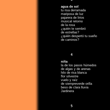
agua de sol
tu risa derramada
mariposa de luz
pajarera de lirios
musical retorno
de la rosa
¿quién te sembró
de estrellas?
¿quién despertó tu sueño
de caminos?
4
niña
la de los pasos húmedos
de algas y de arenas
hilo de risa blanca
flor silvestre
vuelo y raíz
de siempreverde orilla
beso de clara lluvia
Jardinera
5