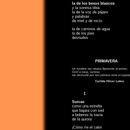
la de los besos blancos
y la sonrisa tibia
la de la voz de pájaro
y palabras
de miel y de rocío
la de caminos de agua
la de los pies
desnudos
PRIMAVERA
Un hombre me miraba fijamente al pecho.
Corrí a casa, curiosa,
me desnudé por vez primera ante el espejo
Carilda Oliver Labra
1
Surcas
como una estrella
que bajara con sed
a beberse la savia
de la aurora
¡Cómo ríe el calor