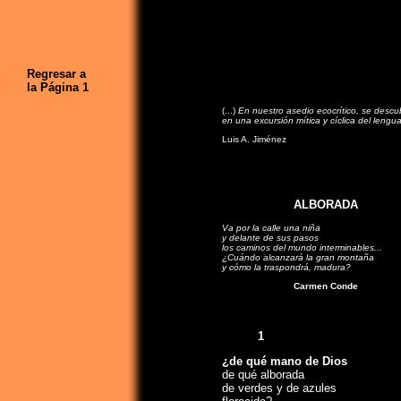
Regresar a
la Página 1
(...)
En nuestro asedio ecocrítico, se descu
en una excursión mítica y cíclica del lengua
Luis A. Jiménez
ALBORADA
Va por la calle una niña
y delante de sus pasos
los caminos del mundo interminables...
¿Cuándo alcanzará la gran montaña
y cómo la traspondrá, madura?
Carmen Conde
1
¿de qué mano de Dios
de qué alborada
de verdes y de azules