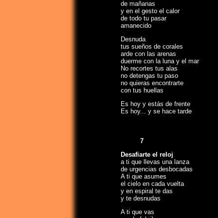
de mañanas
y en el gesto el calor
de todo tu pasar
amanecido
Desnuda
tus sueños de corales
arde con las arenas
duerme con la luna y el mar
No recortes tus alas
no detengas tu paso
no quieras encontrarte
con tus huellas
Es hoy y estás de frente
Es hoy... y se hace tarde
7
Desafiarte el reloj
a ti que llevas una lanza
de urgencias desbocadas
A ti que asumes
el cielo en cada vuelta
y en espiral te das
y te desnudas
A ti que vas