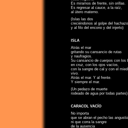
Es mirarnos de frente, sin orillas.
Es regresar al cauce, a la raíz,
al útero materno.
(Islas las dos
creciéndonos al golpe del hachazo
y al filo del encono y del injerto)
ISLA
Atrás el mar
gritando su cansancio de rutas
y naufragios.
Su cansancio de cuerpos con los 
en cruz, con los ojos vacíos,
con la sangre de cal y con el mie
vivo.
Atrás el mar. Y al frente.
Y siempre el mar.
(Un pedazo de muerte
rodeado de agua por todas partes)
CARACOL VACÍO
No importa
que se abran el pecho las angusti
ni que corra la sangre
de la ausencia