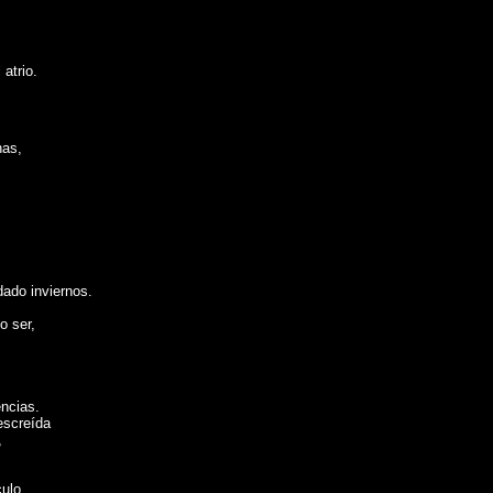
 atrio.
.
nas,
ado inviernos.
o ser,
encias.
descreída
,
culo