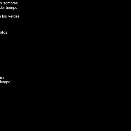
las sombras
del tiempo.
n los verdes
mitos,
ron.
 tiempo,