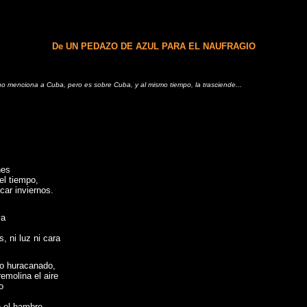
De UN PEDAZO DE AZUL PARA EL NAUFRAGIO
o menciona a Cuba, pero es sobre Cuba, y al mismo tiempo, la trasciende...
nes
el tiempo,
ar inviernos.
ya
 ni luz ni cara
to huracanado,
emolina el aire
o
n el hambre