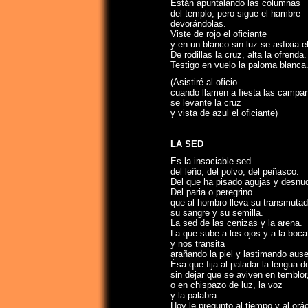
Están apuntalando las columnas
del templo, pero sigue el hambre
devorándolas.
Viste de rojo el oficiante
y en un blanco sin luz se asfixia el
De rodillas la cruz, alta la ofrenda.
Testigo en vuelo la paloma blanca
(Asistiré al oficio
cuando llamen a fiesta las campa
se levante la cruz
y vista de azul el oficiante)
LA SED
Es la insaciable sed
del leño, del polvo, del peñasco.
Del que ha pisado agujas y desnud
Del paria o peregrino
que al hombro lleva su transmutad
su sangre y su semilla.
La sed de las cenizas y la arena.
La que sube a los ojos y a la boca
y nos transita
arañando la piel y lastimando aus
Ésa que fija al paladar la lengua 
sin dejar que se aviven en temblor
o en chispazo de luz, la voz
y la palabra.
Hoy le pregunto al tiempo y al orá