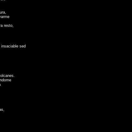
ura,
evarme
ra resto,
 insaciable sed
volcanes.
gándome
a
as,