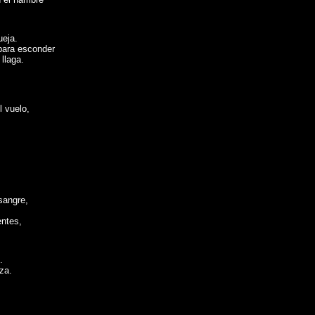
ueja.
 para esconder
 llaga.
l vuelo,
sangre,
entes,
.
za.