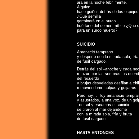
ara en la noche febrilmente.
Alguien
hace guiños detrás de los espejos
¿Qué semilla
germinará en el surco
huérfano del semen mítico
¿Qué so
para un surco muerto?
SUICIDIO
Amaneció temprano
y desperté con la mirada sola, fría
de fusil cargado.
Detrás del sol –anoche y cada no
retozan por las sombras los duen
del recuerdo
y brujas desveladas desfilan a chil
removiéndome culpas y guijarros.
Pero hoy… Hoy amaneció tempra
y asustados, a una voz, de un gol
–de sal y escamas el suicidio–
se tiraron al mar dejándome
con la mirada sola, fría y bruta
de fusil cargado.
HASTA ENTONCES