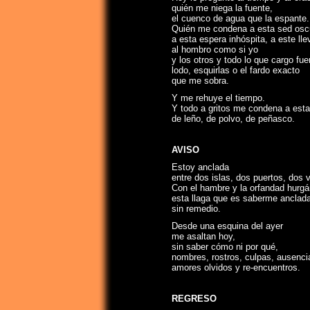
quién me niega la fuente,
el cuenco de agua que la espante.
Quién me condena a esta sed osc
a esta espera inhóspita, a este ll
al hombro como si yo
y los otros y todo lo que cargo fue
lodo, esquirlas o el fardo exacto
que me sobra.
Y me rehuye el tiempo.
Y todo a gritos me condena a esta
de leño, de polvo, de peñasco.
AVISO
Estoy anclada
entre dos islas, dos puertos, dos 
Con el hambre y la orfandad hur
esta llaga que es saberme anclad
sin remedio.
Desde una esquina del ayer
me asaltan hoy,
sin saber cómo ni por qué,
nombres, rostros, culpas, ausenci
amores olvidos y re-encuentros.
REGRESO