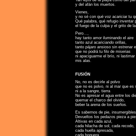
y del afán los muertos.
Vienes,
y no sé con qué voz acariciar tu q
Qué palabra, qué refugio inventar
el fuego de la culpa y el grito de la
Pero…,
hay tanto amor iluminando el aire
tanto azul acariciando orillas,
tanto pájaro ansioso sin estrenar e
que no podrá tu filo de miserias
ni apaciguarme el brío, ni lastimar
mis alas.
FUSIÓN
No, no es decirle al polvo
que no es polvo, ni al mar que es 
ni a la sangre, tierra
No es apresar el agua entre los di
quemar el charco del olvido,
beber la arena de los sueños.
Es sabernos de pie, insumergibles
Devueltos los pedazos pieza a pie
Altivas en cada azul,
cada hilacha de sol, cada recodo,
cada huella apresada,
cada hoguera.