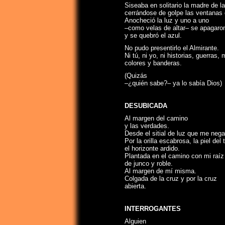
Siseaba en solitario la madre de 
cerrándose de golpe las ventanas 
Anocheció la luz y uno a uno
–como velas de altar– se apagaro
y se quebró el azul.
No pudo presentirlo el Almirante.
Ni tú, ni yo, ni historias, guerras, 
colores y banderas.
(Quizás
–¿quién sabe?– ya lo sabía Dios)
DESUBICADA
Al margen del camino
y las verdades.
Desde el sitial de luz que me nega
Por la orilla escabrosa, la piel del
el horizonte ardido.
Plantada en el camino con mi raíz
de junco y roble.
Al margen de mí misma.
Colgada de la cruz y por la cruz
abierta.
INTERROGANTES
Alguien