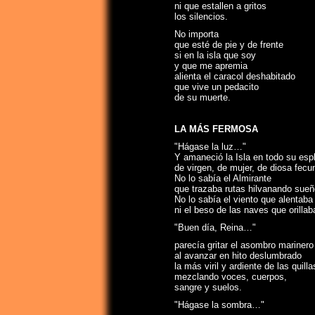
ni que estallen a gritos
los silencios.
No importa
que esté de pie y de frente
si en la isla que soy
y que me apremia
alienta el caracol deshabitado
que vive un pedacito
de su muerte.
LA MÁS FERMOSA
"Hágase la luz…"
Y amaneció la Isla en todo su esp
de virgen, de mujer, de diosa fecu
No lo sabía el Almirante
que trazaba rutas hilvanando sueñ
No lo sabía el viento que alentaba
ni el beso de las naves que orilla
"Buen día, Reina…"
parecía gritar el asombro marinero
al avanzar en hito deslumbrado
la más viril y ardiente de las quilla
mezclando voces, cuerpos,
sangre y suelos.
"Hágase la sombra…"