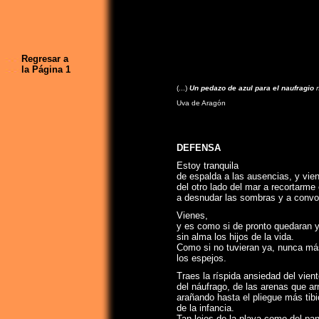
Regresar a
la Página 1
(...)
Un pedazo de azul para el naufragio
n
Uva de Aragón
DEFENSA
Estoy tranquila
de espalda a las ausencias, y vie
del otro lado del mar a recortarme 
a desnudar las sombras y a convoc
Vienes,
y es como si de pronto quedaran 
sin alma los hijos de la vida.
Como si no tuvieran ya, nunca más,
los espejos.
Traes la ríspida ansiedad del vien
del náufrago, de las arenas que arr
arañando hasta el pliegue más tibi
de la infancia.
Tan lejos de la playa como del pa