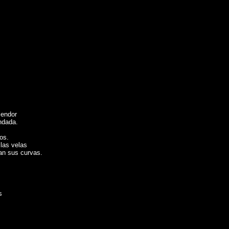
lendor
ndada.
os.
 las velas
ban sus curvas.
s