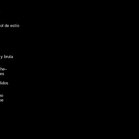
.
l de estío
 y bruta
che–
des
lidos
no
pe